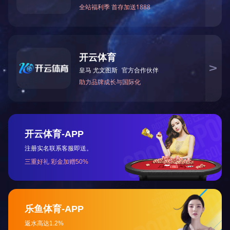
立即提交
相关产品