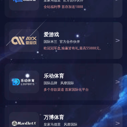
内。
所属分类：
产品中心
诚信集团
标签：
产品咨询
相关推荐
获取产品报价
填写您的电话和E-mail信息，我们将在一个工作日内及时与您取得联
系，尽快解决您提出的问题。