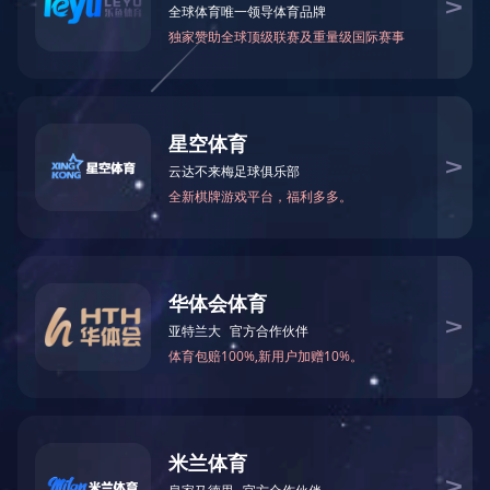
米兰体育app官网入口-米兰（中国）
指标名称
优等品
米兰体育app官网入口-米兰（中国） 质量分数(%) ≥
99.0
氢氧化钾质量分数(%) ≤
0.3
碳酸钾质量分数(%) ≤
0.3
水分质量分数(%) ≤
0.3
水不溶物质量分数(%) ≤
0.05
包装：50KG铁桶或1000KG木箱。
贮存：固体米兰体育app官网入口-米兰（中国） 应贮存于专用库房